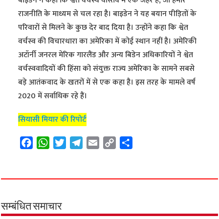
बाइडेन ने कहा कि श्वेत वर्चस्व वास्तव में एक जहर है, जो हमारे
राजनीति के माध्यम से चल रहा है। बाइडेन ने यह बयान पीड़ितों के
परिवारों से मिलने के कुछ देर बाद दिया है। उन्होंने कहा कि श्वेत
वर्चस्व की विचारधारा का अमेरिका में कोई स्थान नहीं है। अमेरिकी
अटॉर्नी जनरल मेरिक गारलैंड और अन्य बिडेन अधिकारियों ने श्वेत
वर्चस्ववादियों की हिंसा को संयुक्त राज्य अमेरिका के सामने सबसे
बड़े आतंकवाद के खतरों में से एक कहा है। इस तरह के मामले वर्ष
2020 में सर्वाधिक रहे हैं।
सियासी मियार की रिपोर्ट
F
W
T
T
E
C
S
a
h
w
e
m
o
h
c
a
i
l
a
p
a
e
t
t
e
i
y
r
b
s
t
g
l
L
e
o
A
e
r
i
सम्बंधित समाचार
o
p
r
a
n