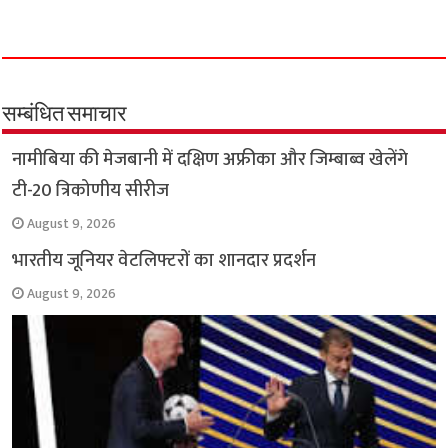
a
h
w
e
m
o
h
c
a
i
l
a
p
a
e
t
t
e
i
y
r
b
s
t
g
l
L
e
o
A
e
r
i
सम्बंधित समाचार
o
p
r
a
n
नामीबिया की मेजबानी में दक्षिण अफ्रीका और जिम्बाब्व खेलेंगे
k
p
m
k
टी-20 त्रिकोणीय सीरीज
August 9, 2026
भारतीय जूनियर वेटलिफ्टरों का शानदार प्रदर्शन
August 9, 2026