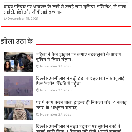
यादव परिवार पर आयकर के छापे से उखड़े सपा मुखिया अखिलेश, ले डाला
आईटी, ईडी और सीबीआई तक नाम
December 18, 2021
झोला उठा के
महिला ने कैब ड्राइवर पर लगाए बदसलूकी के आरोप,
पुलिस ने लिया संज्ञान..
November 27, 2025
दिल्ली-एनसीआर में बढ़ी ठंड, कई इलाकों में एक्यूआई
फिर ‘गंभीर’ स्थिति में पहुंचा
November 27, 2025
घर में काम करने वाला ड्राइवर ही निकला चोर, 4 करोड़
रुपए के आभूषण बरामद
November 27, 2025
दिल्ली-एनसीआर में बढ़ते प्रदूषण पर सुप्रीम कोर्ट ने
जताई गहरी चिंता, 1 दिसंबर को होगी अगली सुनवाई