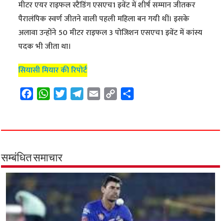
मीटर एयर राइफल स्टैंडिंग एसएच1 इवेंट में शीर्ष सम्मान जीतकर
पैरालंपिक स्वर्ण जीतने वाली पहली महिला बन गयी थीं। इसके
अलावा उन्होंने 50 मीटर राइफल 3 पोजिशन एसएच1 इवेंट में कांस्य
पदक भी जीता था।
सियासी मियार की रिपोर्ट
F
W
T
T
E
C
S
a
h
w
e
m
o
h
c
a
i
l
a
p
a
e
t
t
e
i
y
r
b
s
t
g
l
L
e
o
A
e
r
i
सम्बंधित समाचार
o
p
r
a
n
k
p
m
k