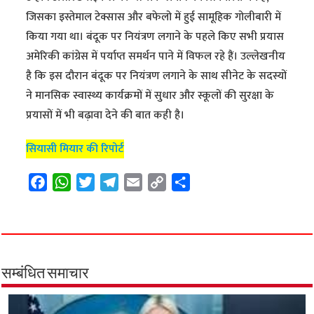
जिसका इस्तेमाल टेक्सास और बफेलो में हुई सामूहिक गोलीबारी में
किया गया था। बंदूक पर नियंत्रण लगाने के पहले किए सभी प्रयास
अमेरिकी कांग्रेस में पर्याप्त समर्थन पाने में विफल रहे हैं। उल्लेखनीय
है कि इस दौरान बंदूक पर नियंत्रण लगाने के साथ सीनेट के सदस्यों
ने मानसिक स्वास्थ्य कार्यक्रमों में सुधार और स्कूलों की सुरक्षा के
प्रयासों में भी बढ़ावा देने की बात कही है।
सियासी मियार की रिपोर्ट
F
W
T
T
E
C
S
a
h
w
e
m
o
h
c
a
i
l
a
p
a
e
t
t
e
i
y
r
b
s
t
g
l
L
e
o
A
e
r
i
सम्बंधित समाचार
o
p
r
a
n
k
p
m
k