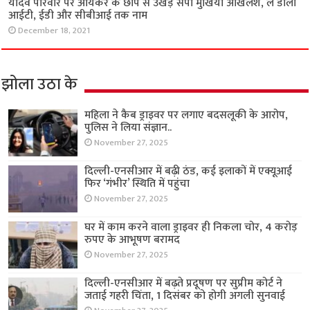
यादव परिवार पर आयकर के छापे से उखड़े सपा मुखिया अखिलेश, ले डाला
आईटी, ईडी और सीबीआई तक नाम
December 18, 2021
झोला उठा के
महिला ने कैब ड्राइवर पर लगाए बदसलूकी के आरोप,
पुलिस ने लिया संज्ञान..
November 27, 2025
दिल्ली-एनसीआर में बढ़ी ठंड, कई इलाकों में एक्यूआई
फिर ‘गंभीर’ स्थिति में पहुंचा
November 27, 2025
घर में काम करने वाला ड्राइवर ही निकला चोर, 4 करोड़
रुपए के आभूषण बरामद
November 27, 2025
दिल्ली-एनसीआर में बढ़ते प्रदूषण पर सुप्रीम कोर्ट ने
जताई गहरी चिंता, 1 दिसंबर को होगी अगली सुनवाई