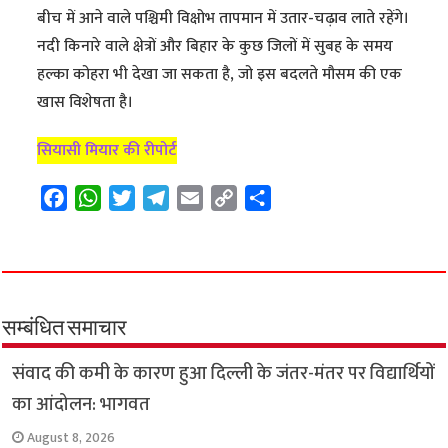
बीच में आने वाले पश्चिमी विक्षोभ तापमान में उतार-चढ़ाव लाते रहेंगे।
नदी किनारे वाले क्षेत्रों और बिहार के कुछ जिलों में सुबह के समय
हल्का कोहरा भी देखा जा सकता है, जो इस बदलते मौसम की एक
खास विशेषता है।
सियासी मियार की रीपोर्ट
F
W
T
T
E
C
S
a
h
w
e
m
o
h
c
a
i
l
a
p
a
e
t
t
e
i
y
r
b
s
t
g
l
L
e
o
A
e
r
i
सम्बंधित समाचार
o
p
r
a
n
संवाद की कमी के कारण हुआ दिल्ली के जंतर-मंतर पर विद्यार्थियों
k
p
m
k
का आंदोलन: भागवत
August 8, 2026