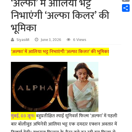
‘अल्फा’ में आलिया भट्ट
Cop
निभाएंगी ‘अल्फा किलर’ की
Link
Shar
भूमिका
SiyasiM
June 3, 2026
6 Views
‘अल्फा’ में आलिया भट्ट निभाएंगी ‘अल्फा किलर’ की भूमिका
मुंबई, 03 जून।
बहुप्रतीक्षित स्पाई यूनिवर्स फिल्म ‘अल्फा’ में पहली
बार बॉलीवुड अभिनेत्री आलिया भट्ट एक दमदार एक्शन अवतार में