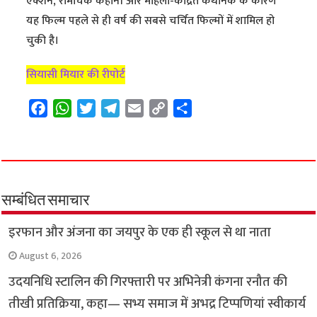
एक्शन, रोमांचक कहानी और महिला-केंद्रित कथानक के कारण
यह फिल्म पहले से ही वर्ष की सबसे चर्चित फिल्मों में शामिल हो
चुकी है।
सियासी मियार की रीपोर्ट
F
W
T
T
E
C
S
a
h
w
e
m
o
h
c
a
i
l
a
p
a
e
t
t
e
i
y
r
b
s
t
g
l
L
e
o
A
e
r
i
सम्बंधित समाचार
o
p
r
a
n
इरफान और अंजना का जयपुर के एक ही स्कूल से था नाता
k
p
m
k
August 6, 2026
उदयनिधि स्टालिन की गिरफ्तारी पर अभिनेत्री कंगना रनौत की
तीखी प्रतिक्रिया, कहा— सभ्य समाज में अभद्र टिप्पणियां स्वीकार्य