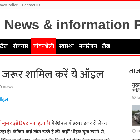
vacy Policy
Contact us
खेल
रोज़गार
जीवनशैली
स्वास्थ्य
मनोरंजन
लेख
ताज
में जरूर शामिल करें ये ऑइल
मुख्
0 Views
अखि
Ju
े ऑइल
्युलर इंग्रेडिएंट बना हुआ है।
फेशियल मॉइस्चराइजर से लेकर
Ju
रहा है। लेकिन कई लोग डरते हैं की कहीं ऑइल यूज करने से,