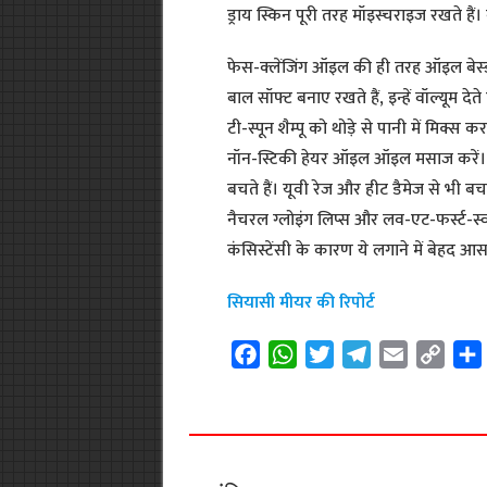
ड्राय स्किन पूरी तरह मॉइस्चराइज रखते हैं। क
फेस-क्लेंजिंग ऑइल की ही तरह ऑइल बेस्ड श
बाल सॉफ्ट बनाए रखते हैं, इन्हें वॉल्यूम द
टी-स्पून शैम्पू को थोड़े से पानी में मिक्स 
नॉन-स्टिकी हेयर ऑइल ऑइल मसाज करें। इससे 
बचते हैं। यूवी रेज और हीट डैमेज से भी 
नैचरल ग्लोइंग लिप्स और लव-एट-फर्स्ट-स
कंसिस्टेंसी के कारण ये लगाने में बेहद आसा
सियासी मीयर की रिपोर्ट
F
W
T
T
E
C
a
h
w
e
m
o
c
a
i
l
a
p
e
t
t
e
i
y
b
s
t
g
l
L