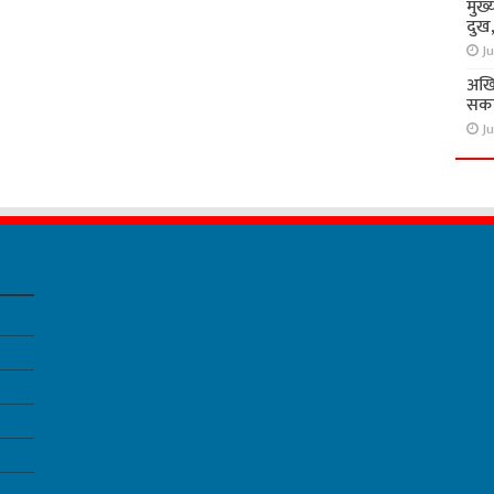
मुख्
दुख
Ju
अखि
सकते
Ju