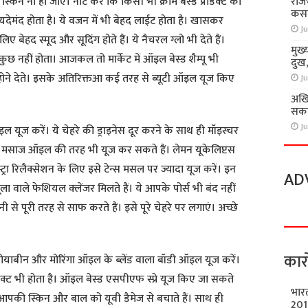
राज
 स्किन ना हो जाए। नोट करें कि किसी भी क्रीम बेस्ड प्रोडक्ट को
कसा
ायदेमंद होता है। ये वजन में भी बेहद लाईट होता है। खासकर
Ju
ए बेहद स्मूद और सूदिंग होते हैं। ये नैचरल ग्लो भी देते हैं।
मुख्
छ नहीं होता। आजकल तो मार्केट में ऑइल बेस्ड शैम्पू भी
दुख
हीं होने देते। इसके अतिरिक्तआ कई तरह से ब्यूटी ऑइल यूज किए
Ju
अखि
सकते
Ju
ूज करें। ये चेहरे की ड्राइनेस दूर करने के साथ ही मॉइस्चर
मसाज ऑइल की तरह भी यूज कर सकते हैं। लेमन यूकेलिप्टस
स्ट्रा रिलैक्सेशन के लिए इसे टेन्स मसल पर ज्यादा यूज करें। इन
AD
 वाले फेशियल क्लेंजर मिलते हैं। ये आपके पोर्स भी बंद नहीं
े पूरी तरह से साफ करते हैं। इसे पूरे चेहरे पर लगाएं। अच्छे
कार
सोयाबीन और मोरिंगा ऑइल के ब्लेंड वाला बॉडी ऑइल यूज करें।
रैक्ट भी होता है। ऑइल बेस्ड एसपीएफ स्प्रे यूज किए जा सकते
भार
 ये आपकी स्किन और बाल को यूवी डैमेज से बचाते हैं। साथ ही
201