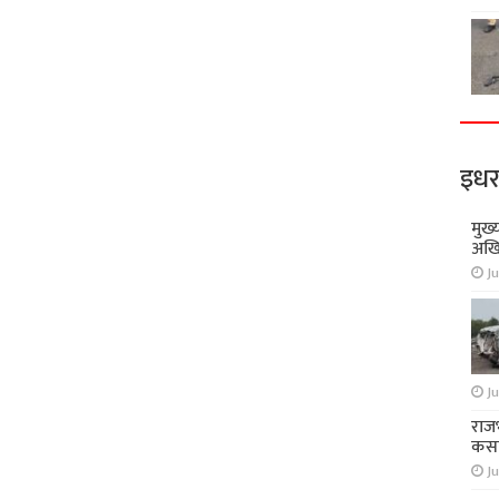
इधर
मुख्
अखि
Ju
Ju
राज
कसा
Ju