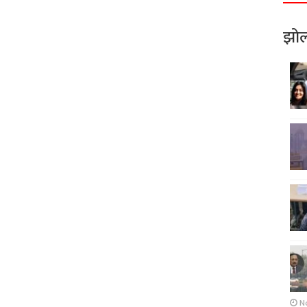
झोल
N