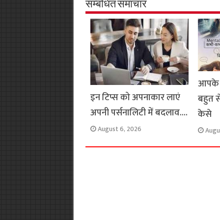
o
A
e
r
i
सम्बंधित समाचार
o
p
r
a
n
k
p
m
k
आपके 
इन टिप्स को अपनाकार लाएं
बहुत स
अपनी पर्सनालिटी में बदलाव….
केसे
August 6, 2026
Augu