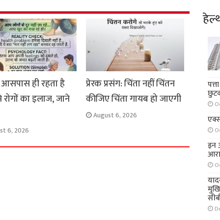
हेल्
आसपास ही रहता है
प्रेरक प्रसंग: चिंता नहीं चिंतन
पत्त
छुट
े रोगों का इलाज, जाने
कीजिए चिंता गायब हो जाएगी
O
August 6, 2026
एक्स
st 6, 2026
O
इन आ
आरा
O
याद
मुख
सीब
D