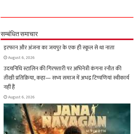
a
h
w
e
m
o
h
c
a
i
l
a
p
a
e
t
t
e
i
y
r
b
s
t
g
l
L
e
o
A
e
r
i
सम्बंधित समाचार
o
p
r
a
n
इरफान और अंजना का जयपुर के एक ही स्कूल से था नाता
k
p
m
k
August 6, 2026
उदयनिधि स्टालिन की गिरफ्तारी पर अभिनेत्री कंगना रनौत की
तीखी प्रतिक्रिया, कहा— सभ्य समाज में अभद्र टिप्पणियां स्वीकार्य
नहीं हैं
August 6, 2026