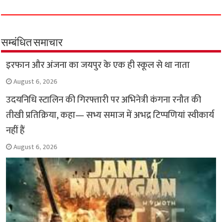
c
a
i
l
a
p
a
e
t
t
e
i
y
r
b
s
t
g
l
L
e
o
A
e
r
i
सम्बंधित समाचार
o
p
r
a
n
इरफान और अंजना का जयपुर के एक ही स्कूल से था नाता
k
p
m
k
August 6, 2026
उदयनिधि स्टालिन की गिरफ्तारी पर अभिनेत्री कंगना रनौत की
तीखी प्रतिक्रिया, कहा— सभ्य समाज में अभद्र टिप्पणियां स्वीकार्य
नहीं हैं
August 6, 2026