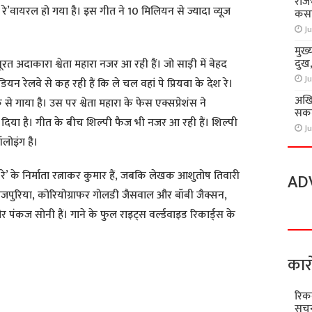
राज
 रे’वायरल हो गया है। इस गीत ने 10 मिलियन से ज्यादा व्यूज
कसा
Ju
मुख्
दुख
बसूरत अदाकारा श्वेता महारा नजर आ रही हैं। जो साड़ी में बेहद
Ju
इंडियन रेलवे से कह रही हैं कि ले चल वहां पे प्रियवा के देश रे।
अखि
से गाया है। उस पर श्वेता महारा के फेस एक्सप्रेशंस ने
सकते
दिया है। गीत के बीच शिल्पी फैज भी नजर आ रही हैं। शिल्पी
Ju
लोइंग है।
िया रे’ के निर्माता रत्नाकर कुमार हैं, जबकि लेखक आशुतोष तिवारी
AD
शक भोजपुरिया, कोरियोग्राफर गोलडी जैसवाल और बॉबी जैक्सन,
 पंकज सोनी हैं। गाने के फुल राइट्स वर्ल्डवाइड रिकार्ड्स के
कार
रिक
S
सूचन