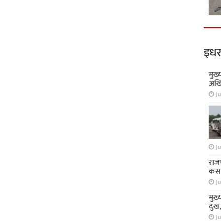
इधर
मुख्
अखि
Ju
Ju
राज
कसा
Ju
मुख्
दुख
Ju