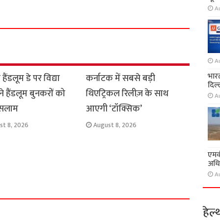
h
A
a
r
e
A
भारत
हैंडलूम डे पर विद्या
कर्नाटक में सबसे बड़ी
दिल्
े हैंडलूम बुनकरों को
थिएट्रिकल रिलीज़ के साथ
A
 सलाम
आएगी ‘टॉक्सिक’
st 8, 2026
August 8, 2026
एमवी
अधि
A
हेल्