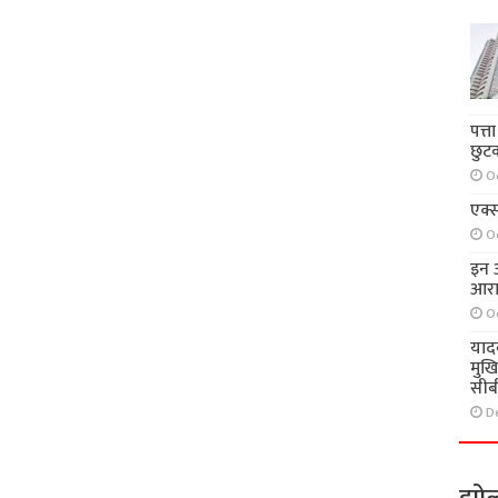
पत्त
छुट
O
एक्स
O
इन आ
आरा
O
याद
मुख
सीब
D