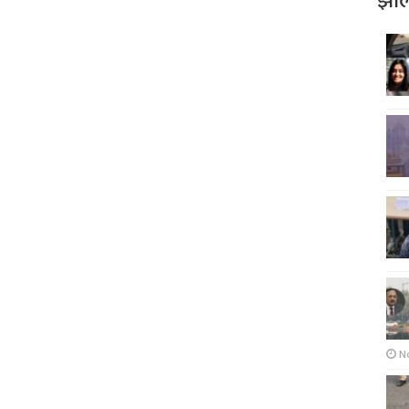
झोल
N