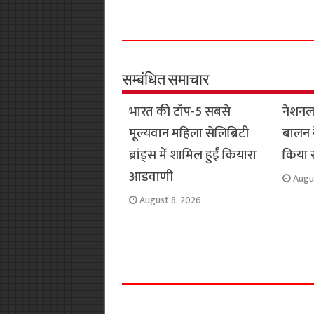
a
h
w
e
m
o
c
a
i
l
a
p
e
t
t
e
i
y
b
s
t
g
l
L
o
A
e
r
i
सम्बंधित समाचार
o
p
r
a
n
भारत की टॉप-5 सबसे
नेशनल 
k
p
m
k
मूल्यवान महिला सेलिब्रिटी
बालन न
ब्रांड्स में शामिल हुईं कियारा
किया
आडवाणी
Augu
August 8, 2026