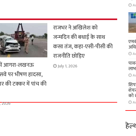
e
A
राजभर ने अखिलेश को
जन्मदिन की बधाई के साथ
एमवी
कसा तंज, कहा-एसी-पीसी की
अधि
A
राजनीति छोड़िए
पावर
व में आगरा-लखनऊ
July 1, 2026
लाभ
रेसवे पर भीषण हादसा,
A
 की टक्कर में पांच की
शिप
शेयर
को 
A
1, 2026
हेल्