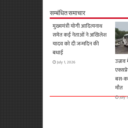
b
s
t
g
l
L
o
A
e
r
i
सम्बंधित समाचार
o
p
r
a
n
मुख्यमंत्री योगी आदित्यनाथ
k
p
m
k
समेत कई नेताओं ने अखिलेश
यादव को दी जन्मदिन की
बधाई
उन्ना
July 1, 2026
एक्सप्
बस-कार
मौत
July 