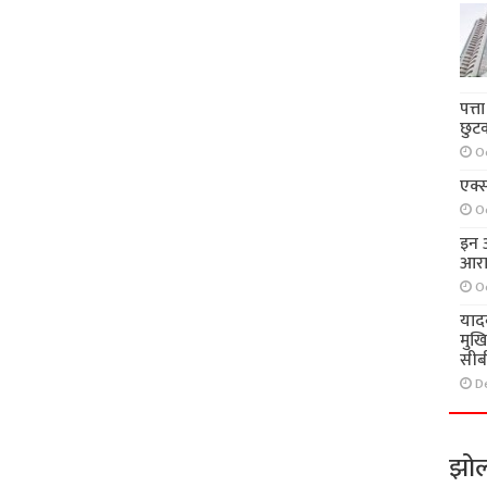
पत्त
छुट
O
एक्स
O
इन आ
आरा
O
याद
मुख
सीब
D
झोल