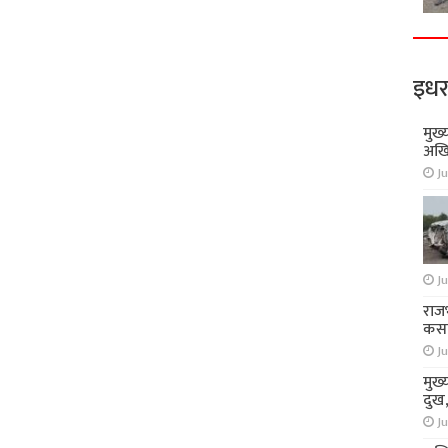
इधर
मुख्
अखि
Ju
Ju
राज
कसा
Ju
मुख्
दुख
Ju