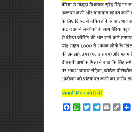
बैरिया से मौजूदा विधायक सुरेंद्र सिंह प
उल्लंघन करने और यातायात बाधित करने क
के लिए टिकट से वंचित होने के बाद भाजपा 
बाद वे अपने समर्थकों के साथ बैरिया पहुंचे 
से बैरिया क्रॉसिंग की ओर जाने वाले एन
सिंह सहित 1,000 से अधिक लोगों के खि
की अवज्ञा), 341 (गलत संयम) और महामारी
डीएसपी अशोक मिश्रा ने कहा कि सिंह समेत सा
पर आदर्श आचार संहिता, कोविड प्रोटोकॉ
आंदोलन को प्रतिबंधित करने का आरोप लग
सियासी मियार की रिपोर्ट
F
W
T
T
E
C
a
h
w
e
m
o
c
a
i
l
a
p
e
t
t
e
i
y