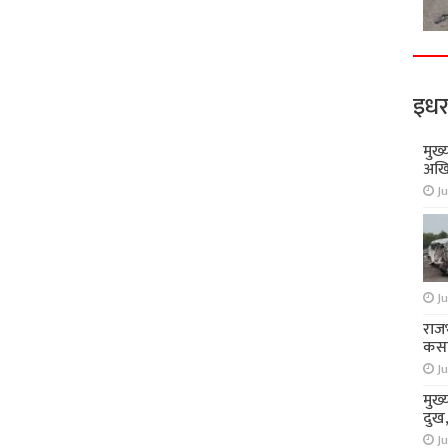
इधर
मुख्
अखि
Ju
Ju
राज
कसा
Ju
मुख्
दुख
Ju