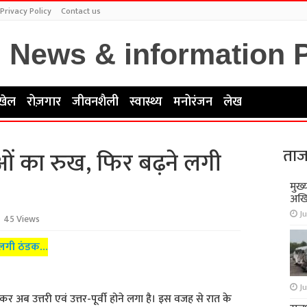
Privacy Policy
Contact us
खेल
रोज़गार
जीवनशैली
स्वास्थ्य
मनोरंजन
लेख
ताज
वाओं का रुख, फिर बढ़ने लगी
मुख्
अखि
Ju
45 Views
ने लगी ठंडक…
Ju
ब उत्तरी एवं उत्तर-पूर्वी होने लगा है। इस वजह से रात के