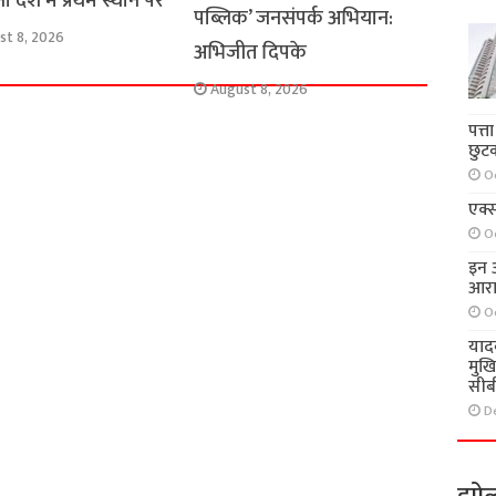
ा देश में प्रथम स्थान पर
पब्लिक’ जनसंपर्क अभियान:
st 8, 2026
अभिजीत दिपके
August 8, 2026
पत्त
छुट
O
एक्स
O
इन आ
आरा
O
याद
मुख
सीब
D