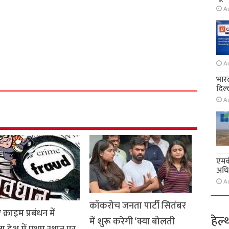
A
S
A
h
भारत
a
दिल्
r
A
e
एमवी
अधि
A
कॉकरोच जनता पार्टी सितंबर
्राइम प्रबंधन में
हेल्
में शुरू करेगी ‘क्या बोलती