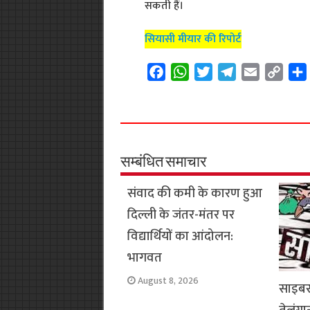
सकती हैं।
सियासी मीयार की रिपोर्ट
F
W
T
T
E
C
a
h
w
e
m
o
c
a
i
l
a
p
e
t
t
e
i
y
b
s
t
g
l
L
o
A
e
r
i
सम्बंधित समाचार
o
p
r
a
n
संवाद की कमी के कारण हुआ
k
p
m
k
दिल्ली के जंतर-मंतर पर
विद्यार्थियों का आंदोलन:
भागवत
August 8, 2026
साइबर क