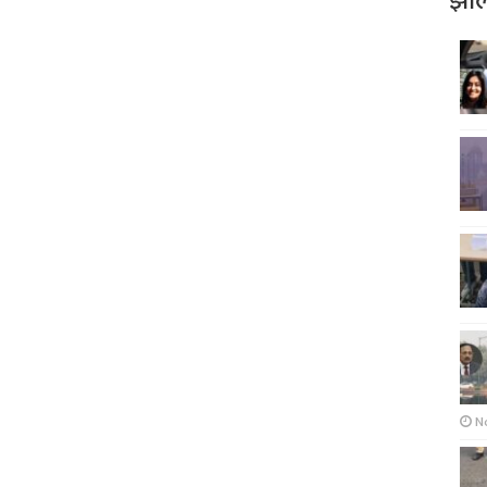
झोल
N