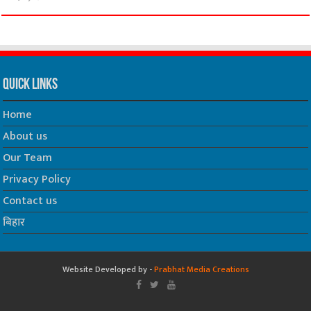
Quick Links
Home
About us
Our Team
Privacy Policy
Contact us
बिहार
Website Developed by -
Prabhat Media Creations
© Copyrights 2026, All Rights Reserved to SiyasiMiyar.Com