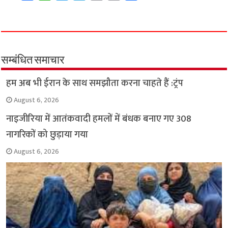
a
h
w
e
m
o
h
c
a
i
l
a
p
a
e
t
t
e
i
y
r
b
s
t
g
l
L
e
o
A
e
r
i
सम्बंधित समाचार
o
p
r
a
n
हम अब भी ईरान के साथ समझौता करना चाहते हैं :ट्रंप
k
p
m
k
August 6, 2026
नाइजीरिया में आतंकवादी हमलों में बंधक बनाए गए 308
नागरिकों को छुड़ाया गया
August 6, 2026