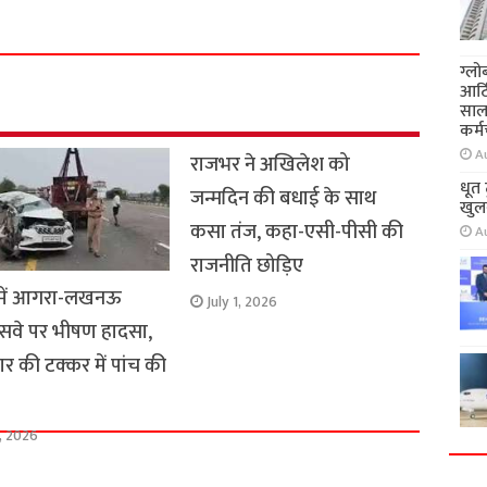
h
a
r
ग्लो
e
आर्
साल
कर्म
A
राजभर ने अखिलेश को
धूत
जन्मदिन की बधाई के साथ
खुलन
कसा तंज, कहा-एसी-पीसी की
A
राजनीति छोड़िए
व में आगरा-लखनऊ
July 1, 2026
रेसवे पर भीषण हादसा,
 की टक्कर में पांच की
1, 2026