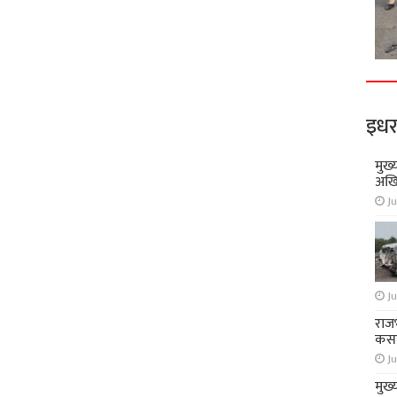
इधर
मुख्
अखि
Ju
Ju
राज
कसा
Ju
मुख्