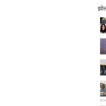
झोल
N