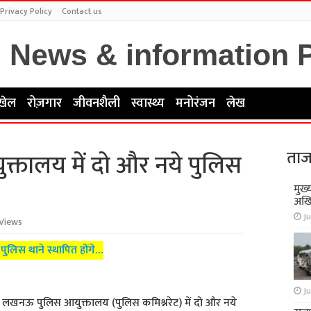
Privacy Policy
Contact us
खेल
रोज़गार
जीवनशैली
स्वास्थ्य
मनोरंजन
लेख
ताज
तालय में दो और नये पुलिस
मुख्
अखि
Ju
 Views
लिस थाने स्थापित होंगे…
Ju
ने लखनऊ पुलिस आयुक्तालय (पुलिस कमिश्नरेट) में दो और नये