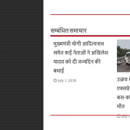
a
h
w
e
m
o
c
a
i
l
a
p
e
t
t
e
i
y
b
s
t
g
l
L
o
A
e
r
i
सम्बंधित समाचार
o
p
r
a
n
मुख्यमंत्री योगी आदित्यनाथ
k
p
m
k
समेत कई नेताओं ने अखिलेश
यादव को दी जन्मदिन की
बधाई
उन्ना
July 1, 2026
एक्सप्
बस-कार
मौत
July 