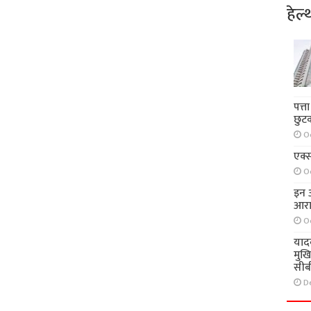
हेल्
पत्त
छुट
O
एक्स
O
इन आ
आरा
O
याद
मुख
सीब
D