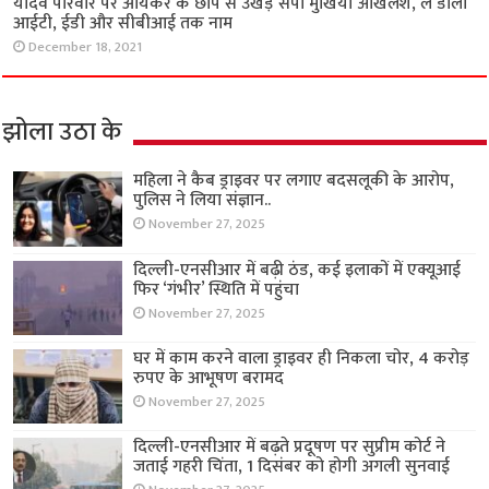
यादव परिवार पर आयकर के छापे से उखड़े सपा मुखिया अखिलेश, ले डाला
आईटी, ईडी और सीबीआई तक नाम
December 18, 2021
झोला उठा के
महिला ने कैब ड्राइवर पर लगाए बदसलूकी के आरोप,
पुलिस ने लिया संज्ञान..
November 27, 2025
दिल्ली-एनसीआर में बढ़ी ठंड, कई इलाकों में एक्यूआई
फिर ‘गंभीर’ स्थिति में पहुंचा
November 27, 2025
घर में काम करने वाला ड्राइवर ही निकला चोर, 4 करोड़
रुपए के आभूषण बरामद
November 27, 2025
दिल्ली-एनसीआर में बढ़ते प्रदूषण पर सुप्रीम कोर्ट ने
जताई गहरी चिंता, 1 दिसंबर को होगी अगली सुनवाई