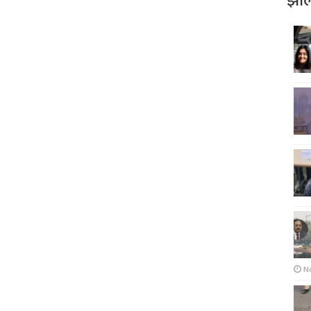
झोल
N