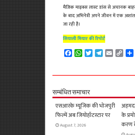
मैजिक माइक्स लास्ट डांस से अचानक बा
के बाद अभिनेत्री अपने जीवन में एक अशांत द
जा रही है।
सियासी मियार की रिपोर्ट
F
W
T
T
E
C
a
h
w
e
m
o
c
a
i
l
a
p
e
t
t
e
i
y
b
s
t
g
l
L
o
A
e
r
i
सम्बंधित समाचार
o
p
r
a
n
एसआरके म्यूजिक की भोजपुरी
अहमदाब
k
p
m
k
फिल्में अब जियोहॉटस्टार पर
के प्र
करण द
August 7, 2026
Augu