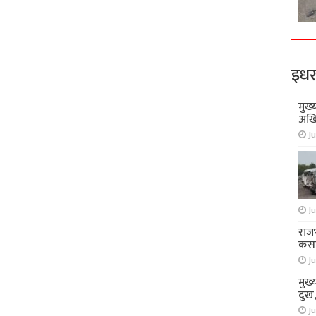
इधर
मुख्
अखि
Ju
Ju
राज
कसा
Ju
मुख्
दुख
Ju