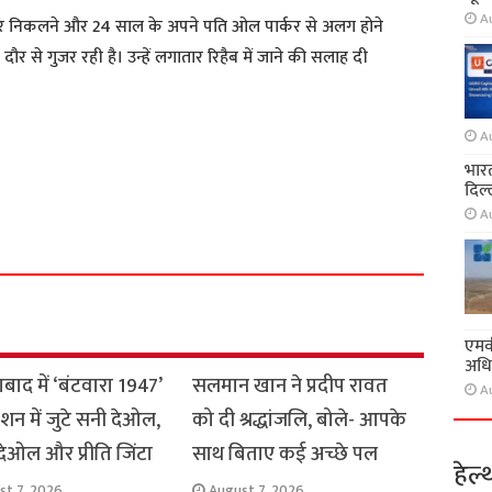
A
हर निकलने और 24 साल के अपने पति ओल पार्कर से अलग होने
ौर से गुजर रही है। उन्हें लगातार रिहैब में जाने की सलाह दी
A
भारत
दिल्
S
A
h
a
r
e
एमवी
अधि
ाद में ‘बंटवारा 1947’
सलमान खान ने प्रदीप रावत
A
मोशन में जुटे सनी देओल,
को दी श्रद्धांजलि, बोले- आपके
ेओल और प्रीति जिंटा
साथ बिताए कई अच्छे पल
हेल्
st 7, 2026
August 7, 2026