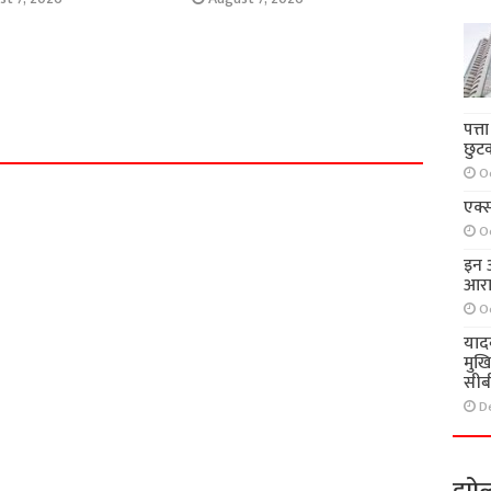
पत्त
छुट
O
एक्स
O
इन आ
आरा
O
याद
मुख
सीब
D