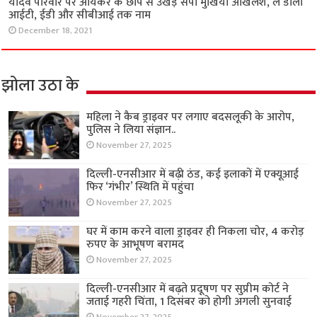
यादव परिवार पर आयकर के छापे से उखड़े सपा मुखिया अखिलेश, ले डाला
आईटी, ईडी और सीबीआई तक नाम
December 18, 2021
झोला उठा के
महिला ने कैब ड्राइवर पर लगाए बदसलूकी के आरोप,
पुलिस ने लिया संज्ञान..
November 27, 2025
दिल्ली-एनसीआर में बढ़ी ठंड, कई इलाकों में एक्यूआई
फिर ‘गंभीर’ स्थिति में पहुंचा
November 27, 2025
घर में काम करने वाला ड्राइवर ही निकला चोर, 4 करोड़
रुपए के आभूषण बरामद
November 27, 2025
दिल्ली-एनसीआर में बढ़ते प्रदूषण पर सुप्रीम कोर्ट ने
जताई गहरी चिंता, 1 दिसंबर को होगी अगली सुनवाई