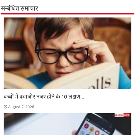
b
s
t
g
l
L
e
o
A
e
r
i
सम्बंधित समाचार
o
p
r
a
n
k
p
m
k
बच्चों में कमजोर नजर होने के 10 लक्षण…
August 7, 2026