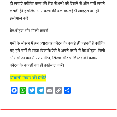
ही लगाएं क्योंकि बल्ब की तेज रोशनी को देखने से ओर गर्मी लगने
लगती है। इसलिए आप बल्ब की बजायएलईडी लाइट्स का ही
इस्तेमाल करें।
बेडशीट्स और पिलो कवर्स
गर्मी के मौसम में हम ज्यादातर कॉटन के कपड़े ही पहनतें हैं क्योंकि
यह हमे गर्मी से राहत दिलातें।ऐसे में अपने कमरे में बेडशीट्स, पिलो
और सोफा कवर्स पर साटिन, सिल्क और पॉलिस्टर की बजाय
कॉटन के कपड़ों का ही इस्तेमाल करें।
सियासी मियार की रिपोर्ट
F
W
T
T
E
C
S
a
h
w
e
m
o
h
c
a
i
l
a
p
a
e
t
t
e
i
y
r