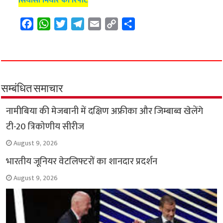
सियासी मियार की रिपोर्ट
F
W
T
T
E
C
S
a
h
w
e
m
o
h
c
a
i
l
a
p
a
e
t
t
e
i
y
r
b
s
t
g
l
L
e
o
A
e
r
i
सम्बंधित समाचार
o
p
r
a
n
नामीबिया की मेजबानी में दक्षिण अफ्रीका और जिम्बाब्व खेलेंगे
k
p
m
k
टी-20 त्रिकोणीय सीरीज
August 9, 2026
भारतीय जूनियर वेटलिफ्टरों का शानदार प्रदर्शन
August 9, 2026