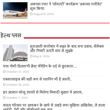
अकासा एयर ने ‘लॉयल्टी’ कार्यक्रम ‘अकासा एलीवेट’
शुरू किया
August 8, 2026
हेल्थ प्लस
शुरुआती कारोबार में बढ़त के बाद बना दबाव, सेंसेक्स
और निफ्टी ऊपरी स्तर से लुढ़के
May 6, 2026
पत्ता गोभी दिलाएगी ब्रैस्ट फीडिंग के दर्द से छुटकारा….
October 27, 2022
एक्सरसाइज की सही रूप से प्लानिंग भी है जरुरी..
October 18, 2022
इन आसान घरेलू उपायों से मिलेगा मियादी बुखार में आराम..
October 7, 2022
यादव परिवार पर आयकर के छापे से उखड़े सपा मुखिया अखिलेश, ले डाला
आईटी, ईडी और सीबीआई तक नाम