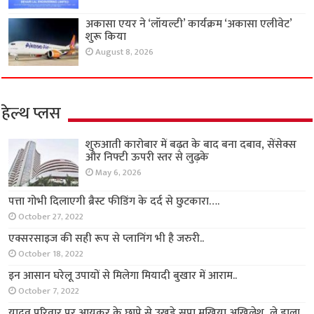
अकासा एयर ने ‘लॉयल्टी’ कार्यक्रम ‘अकासा एलीवेट’
शुरू किया
August 8, 2026
हेल्थ प्लस
शुरुआती कारोबार में बढ़त के बाद बना दबाव, सेंसेक्स
और निफ्टी ऊपरी स्तर से लुढ़के
May 6, 2026
पत्ता गोभी दिलाएगी ब्रैस्ट फीडिंग के दर्द से छुटकारा….
October 27, 2022
एक्सरसाइज की सही रूप से प्लानिंग भी है जरुरी..
October 18, 2022
इन आसान घरेलू उपायों से मिलेगा मियादी बुखार में आराम..
October 7, 2022
यादव परिवार पर आयकर के छापे से उखड़े सपा मुखिया अखिलेश, ले डाला