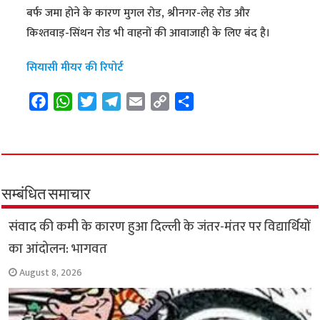
बर्फ जमा होने के कारण मुगल रोड, श्रीनगर-लेह रोड और
किश्तवाड़-सिंथन रोड भी वाहनों की आवाजाही के लिए बंद है।
सियासी मीयर की रिपोर्ट
F
W
T
T
E
C
S
a
h
w
e
m
o
h
c
a
i
l
a
p
a
e
t
t
e
i
y
r
b
s
t
g
l
L
e
o
A
e
r
i
सम्बंधित समाचार
o
p
r
a
n
संवाद की कमी के कारण हुआ दिल्ली के जंतर-मंतर पर विद्यार्थियों
k
p
m
k
का आंदोलन: भागवत
August 8, 2026