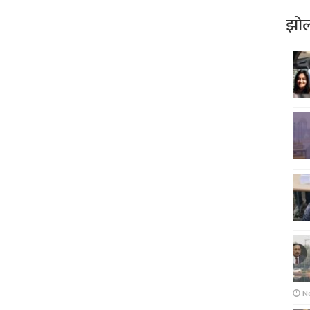
झोल
N