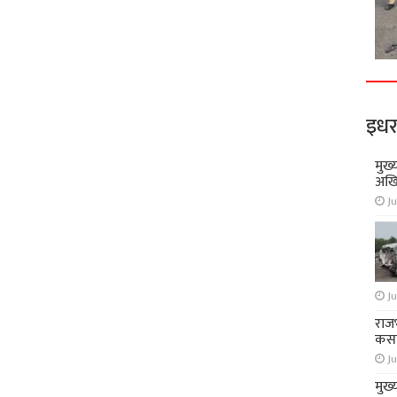
इधर
मुख्
अखि
Ju
Ju
राज
कसा
Ju
मुख्