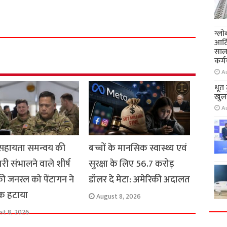
h
a
ग्लो
r
आर्
साल
e
कर्म
A
धूत
खुलन
A
न सहायता समन्वय की
बच्चों के मानसिक स्वास्थ्य एवं
ारी संभालने वाले शीर्ष
सुरक्षा के लिए 56.7 करोड़
ी जनरल को पेंटागन ने
डॉलर दे मेटा: अमेरिकी अदालत
क हटाया
August 8, 2026
st 8, 2026