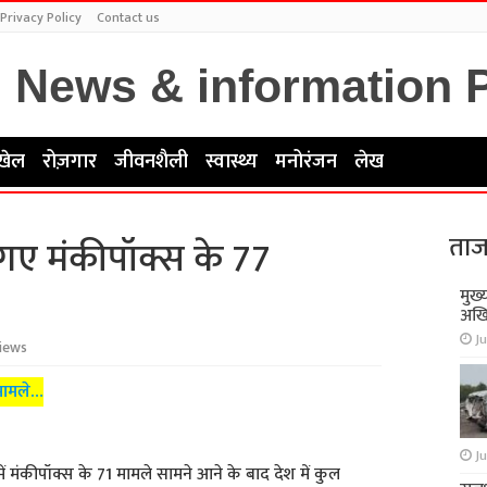
Privacy Policy
Contact us
खेल
रोज़गार
जीवनशैली
स्वास्थ्य
मनोरंजन
लेख
ताज
 गए मंकीपॉक्स के 77
मुख्
अखि
Ju
iews
 मामले…
Ju
 में मंकीपॉक्स के 71 मामले सामने आने के बाद देश में कुल