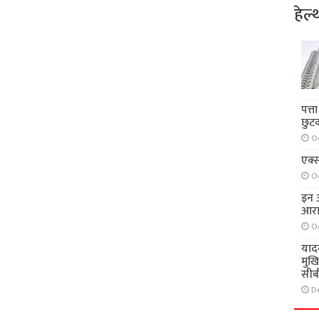
हेल्
पत्त
छुट
O
एक्स
O
इन आ
आरा
O
याद
मुख
सीब
D