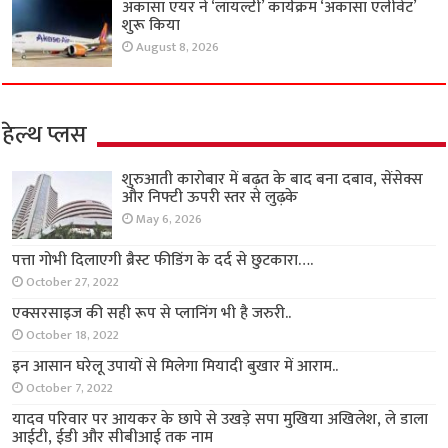
अकासा एयर ने ‘लॉयल्टी’ कार्यक्रम ‘अकासा एलीवेट’
शुरू किया
August 8, 2026
हेल्थ प्लस
शुरुआती कारोबार में बढ़त के बाद बना दबाव, सेंसेक्स
और निफ्टी ऊपरी स्तर से लुढ़के
May 6, 2026
पत्ता गोभी दिलाएगी ब्रैस्ट फीडिंग के दर्द से छुटकारा….
October 27, 2022
एक्सरसाइज की सही रूप से प्लानिंग भी है जरुरी..
October 18, 2022
इन आसान घरेलू उपायों से मिलेगा मियादी बुखार में आराम..
October 7, 2022
यादव परिवार पर आयकर के छापे से उखड़े सपा मुखिया अखिलेश, ले डाला
आईटी, ईडी और सीबीआई तक नाम